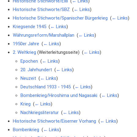
Historische Stichworte/Exil
‎
(
← Links
)
Historische Stichworte/SBZ
‎
(
← Links
)
Historische Stichworte/Spanischer Bürgerkrieg
‎
(
← Links
)
Kriegsende 1945
‎
(
← Links
)
Währungsreform/Marshallplan
‎
(
← Links
)
1950er Jahre
‎
(
← Links
)
2. Weltkrieg
(Weiterleitungsseite) ‎
(
← Links
)
Epochen
‎
(
← Links
)
20. Jahrhundert
‎
(
← Links
)
Neuzeit
‎
(
← Links
)
Deutschland 1933 - 1945
‎
(
← Links
)
Bombenkrieg/Hiroshima und Nagasaki
‎
(
← Links
)
Krieg
‎
(
← Links
)
Nachkriegsliteratur
‎
(
← Links
)
Historische Stichworte/Eiserner Vorhang
‎
(
← Links
)
Bombenkrieg
‎
(
← Links
)