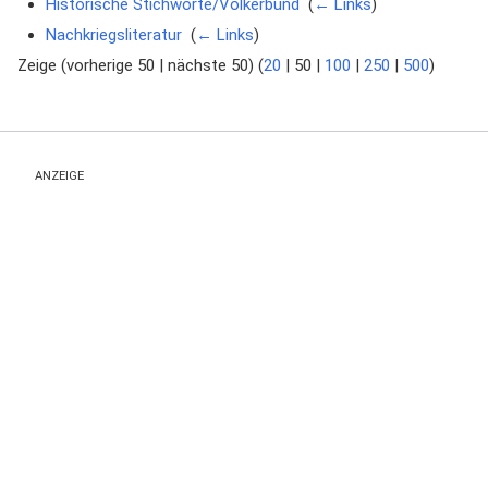
Historische Stichworte/Völkerbund
‎
(
← Links
)
Nachkriegsliteratur
‎
(
← Links
)
Zeige (
vorherige 50
|
nächste 50
) (
20
|
50
|
100
|
250
|
500
)
ANZEIGE