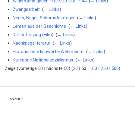
Widerstand gegen Hitler/20. Juli 1944
‎
(
← Links
)
Zwangsarbeit
‎
(
← Links
)
Neger, Neger, Schornsteinfeger
‎
(
← Links
)
Lehren aus der Geschichte
‎
(
← Links
)
Der Untergang (Film)
‎
(
← Links
)
Nachkriegsliteratur
‎
(
← Links
)
Historische Stichworte/Wehrmacht
‎
(
← Links
)
Kategorie:Nationalsozialismus
‎
(
← Links
)
Zeige (
vorherige 50
|
nächste 50
) (
20
|
50
|
100
|
250
|
500
)
ANZEIGE