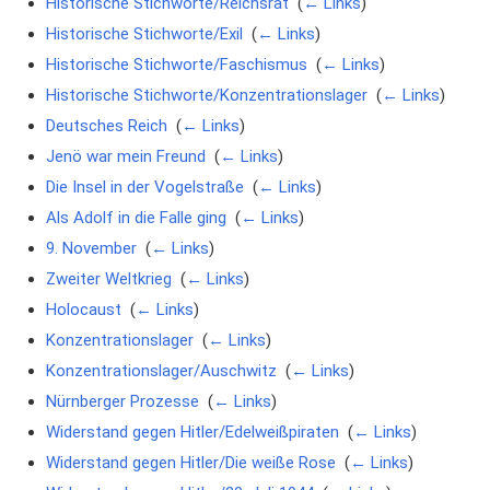
Historische Stichworte/Reichsrat
‎
(
← Links
)
Historische Stichworte/Exil
‎
(
← Links
)
Historische Stichworte/Faschismus
‎
(
← Links
)
Historische Stichworte/Konzentrationslager
‎
(
← Links
)
Deutsches Reich
‎
(
← Links
)
Jenö war mein Freund
‎
(
← Links
)
Die Insel in der Vogelstraße
‎
(
← Links
)
Als Adolf in die Falle ging
‎
(
← Links
)
9. November
‎
(
← Links
)
Zweiter Weltkrieg
‎
(
← Links
)
Holocaust
‎
(
← Links
)
Konzentrationslager
‎
(
← Links
)
Konzentrationslager/Auschwitz
‎
(
← Links
)
Nürnberger Prozesse
‎
(
← Links
)
Widerstand gegen Hitler/Edelweißpiraten
‎
(
← Links
)
Widerstand gegen Hitler/Die weiße Rose
‎
(
← Links
)