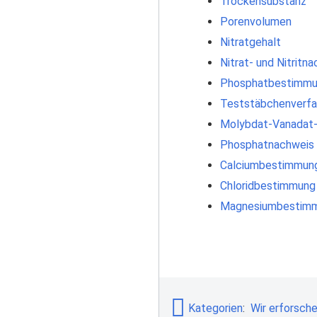
Trockensubstanz
Porenvolumen
Nitratgehalt
Nitrat- und Nitritn
Phosphatbestimm
Teststäbchenverfa
Molybdat-Vanadat
Phosphatnachweis
Calciumbestimmun
Chloridbestimmung
Magnesiumbestim
Kategorien
:
Wir erforsch