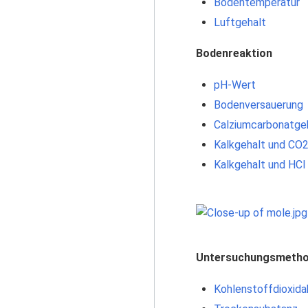
Bodentemperatur
Luftgehalt
Bodenreaktion
pH-Wert
Bodenversauerung
Calziumcarbonatge
Kalkgehalt und CO
Kalkgehalt und HCl
Untersuchungsmeth
Kohlenstoffdioxid