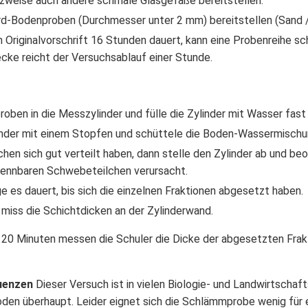
tzweise auch andere schmale Glasgefäße bereitstellen.
d-Bodenproben (Durchmesser unter 2 mm) bereitstellen (Sand /
 Originalvorschrift 16 Stunden dauert, kann eine Probenreihe s
ke reicht der Versuchsablauf einer Stunde.
oben in die Messzylinder und fülle die Zylinder mit Wasser fast 
linder mit einem Stopfen und schüttele die Boden-Wassermischu
hen sich gut verteilt haben, dann stelle den Zylinder ab und beo
kennbaren Schwebeteilchen verursacht.
ge es dauert, bis sich die einzelnen Fraktionen abgesetzt haben.
 miss die Schichtdicken an der Zylinderwand.
 20 Minuten messen die Schuler die Dicke der abgesetzten Frakt
uenzen
Dieser Versuch ist in vielen Biologie- und Landwirtschaf
n überhaupt. Leider eignet sich die Schlämmprobe wenig für ei