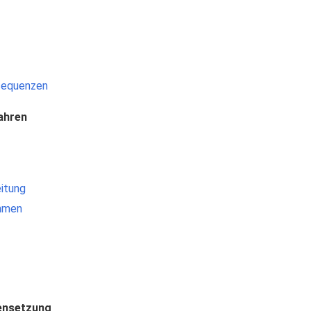
sequenzen
ahren
itung
hmen
ensetzung