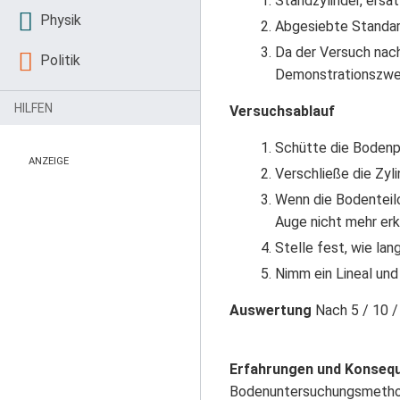
Standzylinder, ersa
Physik
Abgesiebte Standar
Da der Versuch nach
Politik
Demonstrationszwec
HILFEN
Versuchsablauf
Schütte die Bodenpr
ANZEIGE
Verschließe die Zy
Wenn die Bodenteilc
Auge nicht mehr er
Stelle fest, wie lan
Nimm ein Lineal und
Auswertung
Nach 5 / 10 /
Erfahrungen und Konseq
Bodenuntersuchungsmethode