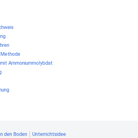
achweis
ung
hren
-Methode
 mit Ammoniummolybdat
g
mung
en den Boden
Unterrichtsidee