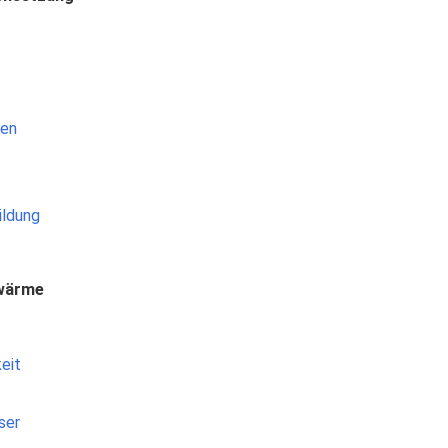
ren
ildung
-wärme
eit
ser