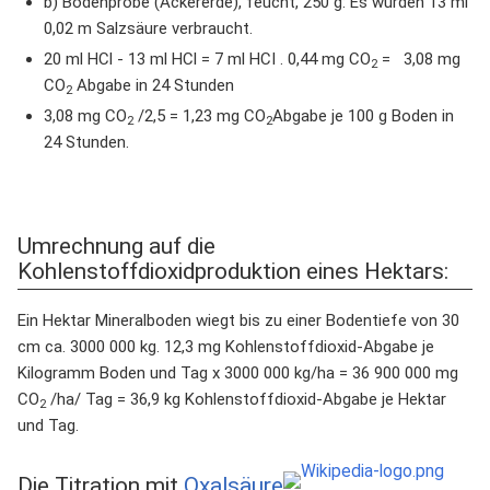
b) Bodenprobe (Ackererde), feucht, 250 g: Es wurden 13 ml
0,02 m Salzsäure verbraucht.
20 ml HCl - 13 ml HCl = 7 ml HCI . 0,44 mg CO
= 3,08 mg
2
CO
Abgabe in 24 Stunden
2
3,08 mg CO
/2,5 = 1,23 mg CO
Abgabe je 100 g Boden in
2
2
24 Stunden.
Umrechnung auf die
Kohlenstoffdioxidproduktion eines Hektars:
Ein Hektar Mineralboden wiegt bis zu einer Bodentiefe von 30
cm ca. 3000 000 kg. 12,3 mg Kohlenstoffdioxid-Abgabe je
Kilogramm Boden und Tag x 3000 000 kg/ha = 36 900 000 mg
CO
/ha/ Tag = 36,9 kg Kohlenstoffdioxid-Abgabe je Hektar
2
und Tag.
Die Titration mit
Oxalsäure