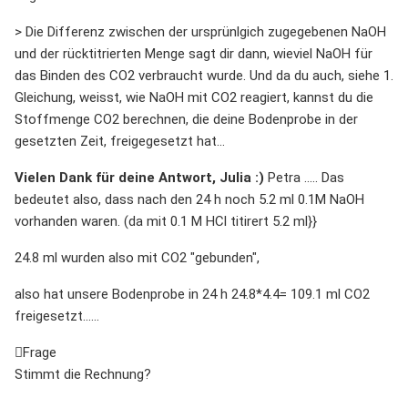
> Die Differenz zwischen der ursprünlgich zugegebenen NaOH
und der rücktitrierten Menge sagt dir dann, wieviel NaOH für
das Binden des CO2 verbraucht wurde. Und da du auch, siehe 1.
Gleichung, weisst, wie NaOH mit CO2 reagiert, kannst du die
Stoffmenge CO2 berechnen, die deine Bodenprobe in der
gesetzten Zeit, freigegesetzt hat...
Vielen Dank für deine Antwort, Julia :)
Petra ..... Das
bedeutet also, dass nach den 24 h noch 5.2 ml 0.1M NaOH
vorhanden waren. (da mit 0.1 M HCl titirert 5.2 ml}}
24.8 ml wurden also mit CO2 "gebunden",
also hat unsere Bodenprobe in 24 h 24.8*4.4= 109.1 ml CO2
freigesetzt......
Frage
Stimmt die Rechnung?