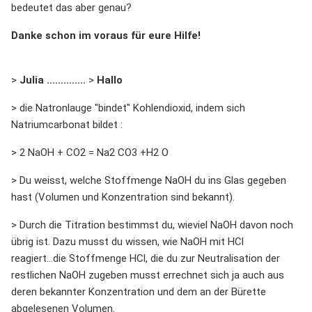
bedeutet das aber genau?
Danke schon im voraus für eure Hilfe!
>
Julia ..............
>
Hallo
> die Natronlauge "bindet" Kohlendioxid, indem sich
Natriumcarbonat bildet :
> 2 NaOH + CO2 = Na2 CO3 +H2 O
> Du weisst, welche Stoffmenge NaOH du ins Glas gegeben
hast (Volumen und Konzentration sind bekannt).
> Durch die Titration bestimmst du, wieviel NaOH davon noch
übrig ist. Dazu musst du wissen, wie NaOH mit HCl
reagiert...die Stoffmenge HCl, die du zur Neutralisation der
restlichen NaOH zugeben musst errechnet sich ja auch aus
deren bekannter Konzentration und dem an der Bürette
abgelesenen Volumen.