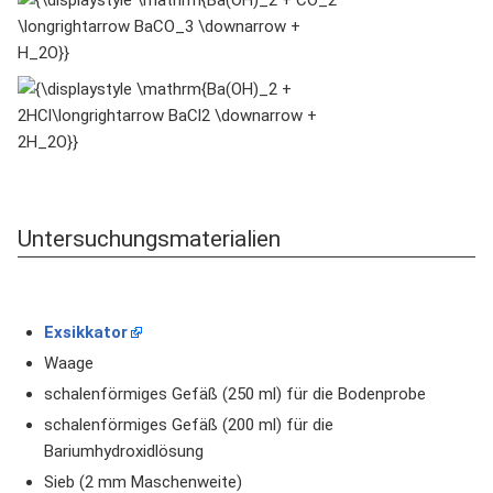
\mathrm{Ba(OH)_2
+ CO_2
\longrightarrow
{\displaystyle
BaCO_3
\mathrm{Ba(OH)_2
\downarrow +
+
H_2O}}
2HCl\longrightarrow
BaCl2 \downarrow
+ 2H_2O}}
Untersuchungsmaterialien
Exsikkator
Waage
schalenförmiges Gefäß (250 ml) für die Bodenprobe
schalenförmiges Gefäß (200 ml) für die
Bariumhydroxidlösung
Sieb (2 mm Maschenweite)