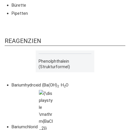
Bürette
Pipetten
REAGENZIEN
Phenolphthalein
(Strukturformel)
Bariumhydroxid {Ba(OH)
·H
O
2
2
{\displaystyle
\mathrm{BaCl_2}}
Bariumchlorid