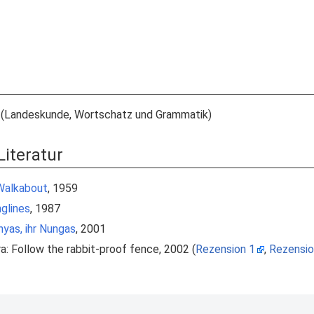
(Landeskunde, Wortschatz und Grammatik)
Literatur
Walkabout
, 1959
glines
, 1987
yas, ihr Nungas
, 2001
ra: Follow the rabbit-proof fence, 2002 (
Rezension 1
,
Rezensio