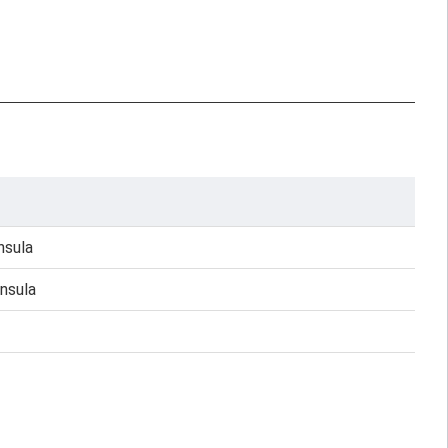
nsula
insula