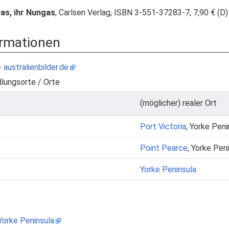
yas, ihr Nungas
, Carlsen Verlag, ISBN 3-551-37283-7, 7,90 € (D)
ormationen
-
australienbilder.de
dlungsorte / Orte
(möglicher) realer Ort
Port Victoria
, Yorke Peni
Point Pearce
, Yorke Pen
Yorke Peninsula
Yorke Peninsula