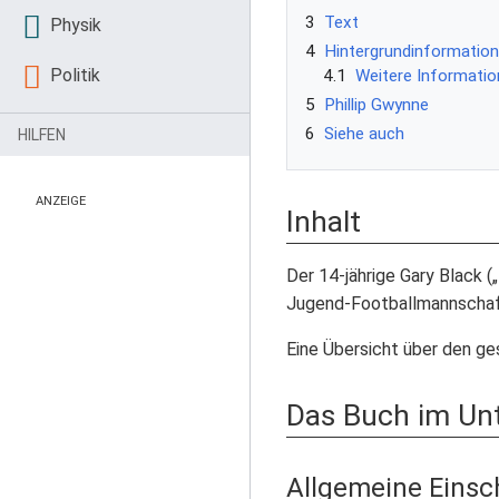
3
Text
Physik
4
Hintergrundinformatio
Politik
4.1
Weitere Informati
5
Phillip Gwynne
6
Siehe auch
HILFEN
ANZEIGE
Inhalt
Der 14-jährige Gary Black (
Jugend-Footballmannschaft 
Eine Übersicht über den ge
Das Buch im Unt
Allgemeine Eins