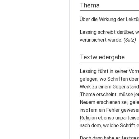
Thema
Über die Wirkung der Lektür
Lessing schreibt darüber, w
verunsichert wurde.
(Satz)
Textwiedergabe
Lessing führt in seiner Vor
gelegen, wo Schriften übe
Werk zu einem Gegenstand e
Thema erscheint, müsse jema
Neuem erschienen sei, gele
insofern ein Fehler gewesen
Religion ebenso unparteiis
nach dem, welche Schrift e
Doch dann habe er festgest