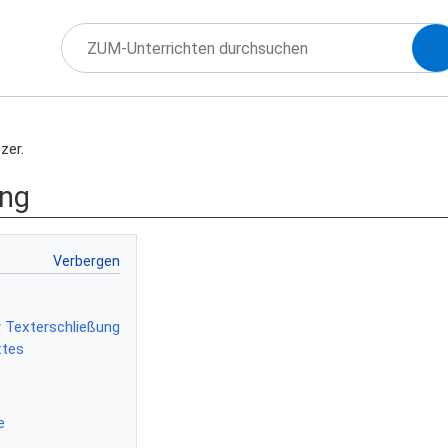
zer.
ung
r Texterschließung
xtes
e