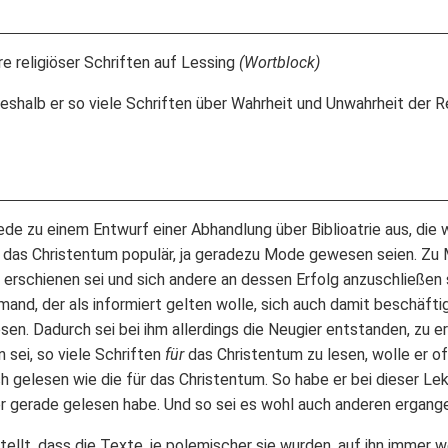
e religiöser Schriften auf Lessing
(Wortblock)
eshalb er so viele Schriften über Wahrheit und Unwahrheit der Re
rede zu einem Entwurf einer Abhandlung über Biblioatrie aus, die
r das Christentum populär, ja geradezu Mode gewesen seien. Z
rschienen sei und sich andere an dessen Erfolg anzuschließen su
nd, der als informiert gelten wolle, sich auch damit beschäftig
sen. Dadurch sei bei ihm allerdings die Neugier entstanden, zu e
 sei, so viele Schriften
für
das Christentum zu lesen, wolle er of
ch gelesen wie die für das Christentum. So habe er bei dieser Le
r gerade gelesen habe. Und so sei es wohl auch anderen ergang
ellt, dass die Texte, je polemischer sie wurden, auf ihn immer 