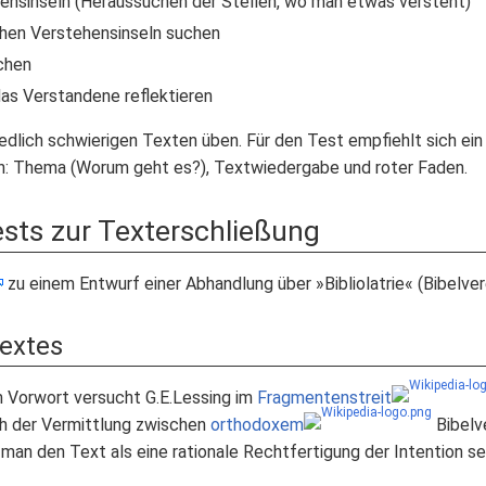
hensinseln (Heraussuchen der Stellen, wo man etwas versteht)
hen Verstehensinseln suchen
chen
as Verstandene reflektieren
edlich schwierigen Texten üben. Für den Test empfiehlt sich ein
en: Thema (Worum geht es?), Textwiedergabe und roter Faden.
ests zur Texterschließung
zu einem Entwurf einer Abhandlung über »Bibliolatrie« (Bibelve
extes
m Vorwort versucht G.E.Lessing im
Fragmentenstreit
ch der Vermittlung zwischen
orthodoxem
Bibelv
 man den Text als eine rationale Rechtfertigung der Intention 