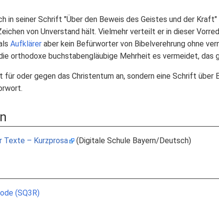
ch in seiner Schrift "Über den Beweis des Geistes und der Kraft"
eichen von Unverstand hält. Vielmehr verteilt er in dieser Vorred
als
Aufklärer
aber kein Befürworter von Bibelverehrung ohne vernü
 die orthodoxe buchstabengläubige Mehrheit es vermeidet, das 
ft für oder gegen das Christentum an, sondern eine Schrift über B
orwort.
en
r Texte – Kurzprosa
(Digitale Schule Bayern/Deutsch)
hode (SQ3R)