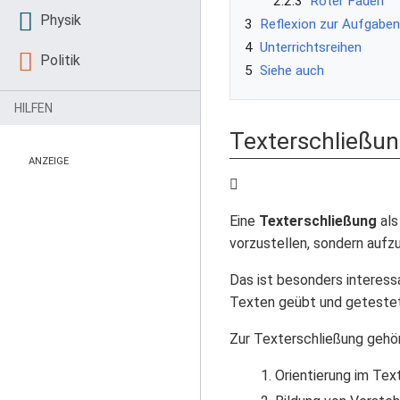
2.2.3
Roter Faden
Physik
3
Reflexion zur Aufgaben
4
Unterrichtsreihen
Politik
5
Siehe auch
HILFEN
Texterschließu
ANZEIGE
Eine
Texterschließung
als
vorzustellen, sondern aufz
Das ist besonders interess
Texten geübt und geteste
Zur Texterschließung gehör
Orientierung im Tex