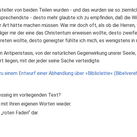
steller von beiden Teilen wurden - und das wurden sie so ziemli
rechendste - desto mehr glaubte ich zu empfinden, daß die Wirku
er Art hätte machen müssen. War mir doch oft, als ob die Herren, 
ger mir der eine das Christentum erweisen wollte, desto zweifel
reten wollte, desto geneigter fühlte ich mich, es wenigstens i
 Antiperistasis, von der natürlichen Gegenwirkung unsrer Seele,
rt liegen, mit der jeder seine Sache verteidigte.
zu einem Entwurf einer Abhandlung über »Bibliolatrie« (Bibelver
essing im vorliegenden Text?
mit Ihren eigenen Worten wieder.
 „roten Faden“ dar.