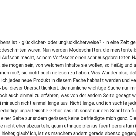
ens ist - glücklicher- oder unglücklicherweise? - in eine Zeit gef
deschriften waren. Nun werden Modeschriften, die meistenteils
l Aufsehn macht, seinem Verfasser einen sehr ausgebreiteten Nam
 sie mögen sein, von welchem Inhalte sie wollen, so fleißig und 
ämen muß, sie nicht auch gelesen zu haben. Was Wunder also, daß 
is ich jedes neue Produkt in diesem Fache habhaft werden und ve
ei dieser Unersättlichkeit, die nämliche wichtige Sache nur imm
och auch einmal zu erfahren, was von der andern Seite gesagt we
i mir auch nicht einmal lange aus. Nicht lange, und ich suchte je
duldige unparteiische Gehör, das ich sonst nur den Schriften für 
einer Seite zur andern gerissen; keine befriedigte mich ganz. Di
e nicht eher abzuurteln, quam utrinque plenius fuerit peroratum (
 hieher, glaub' ich, ist es manchem andern gerade ebenso gega