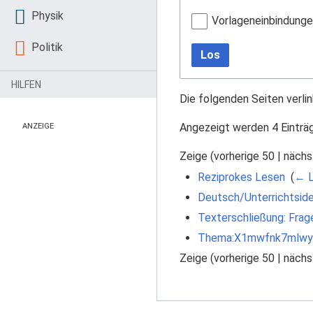
Physik
Vorlageneinbindung
Politik
Los
HILFEN
Die folgenden Seiten verli
Angezeigt werden 4 Einträ
ANZEIGE
Zeige (
vorherige 50
|
nächs
Reziprokes Lesen
‎
(
← L
Deutsch/Unterrichtsid
Texterschließung: Frag
Thema:X1mwfnk7mlwy
Zeige (
vorherige 50
|
nächs