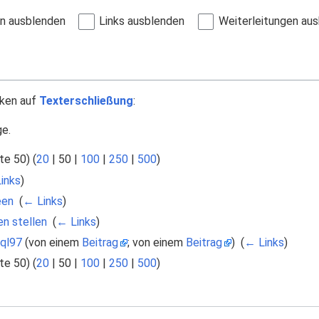
en ausblenden
Links ausblenden
Weiterleitungen au
nken auf
Texterschließung
:
ge.
te 50
) (
20
|
50
|
100
|
250
|
500
)
inks
)
een
‎
(
← Links
)
en stellen
‎
(
← Links
)
ql97
(von einem
Beitrag
; von einem
Beitrag
) ‎
(
← Links
)
te 50
) (
20
|
50
|
100
|
250
|
500
)