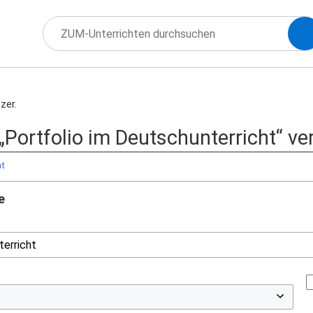
zer.
 „Portfolio im Deutschunterricht“ ve
ht
e