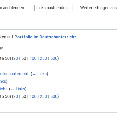
en ausblenden
Links ausblenden
Weiterleitungen au
nken auf
Portfolio im Deutschunterricht
:
ge.
te 50
) (
20
|
50
|
100
|
250
|
500
)
eutschunterricht
‎
(
← Links
)
nks
)
icht
‎
(
← Links
)
te 50
) (
20
|
50
|
100
|
250
|
500
)