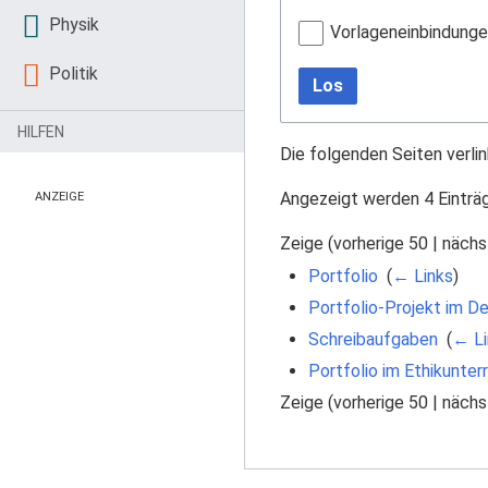
Physik
Vorlageneinbindung
Politik
Los
HILFEN
Die folgenden Seiten verli
Angezeigt werden 4 Einträ
ANZEIGE
Zeige (
vorherige 50
|
nächs
Portfolio
‎
(
← Links
)
Portfolio-Projekt im D
Schreibaufgaben
‎
(
← Li
Portfolio im Ethikunterr
Zeige (
vorherige 50
|
nächs