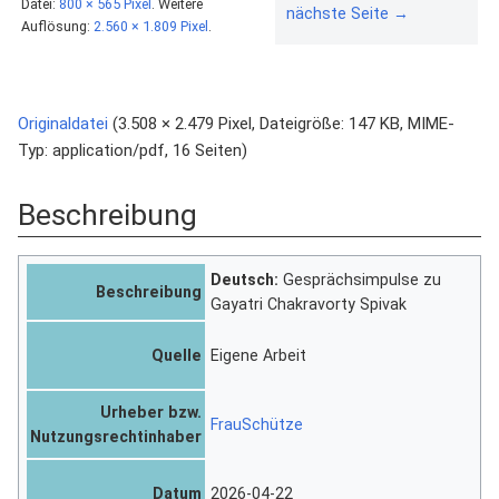
Datei:
800 × 565 Pixel
.
Weitere
nächste Seite →
Auflösung:
2.560 × 1.809 Pixel
.
Originaldatei
‎
(3.508 × 2.479 Pixel, Dateigröße: 147 KB, MIME-
Typ:
application/pdf
, 16 Seiten)
Beschreibung
Deutsch:
Gesprächsimpulse zu
Beschreibung
Gayatri Chakravorty Spivak
Quelle
Eigene Arbeit
Urheber bzw.
FrauSchütze
Nutzungsrechtinhaber
Datum
2026-04-22