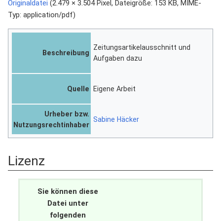
Originaldatei
‎
(2.479 × 3.504 Pixel, Dateigröße: 153 KB, MIME-
Typ:
application/pdf
)
Zeitungsartikelausschnitt und
Beschreibung
Aufgaben dazu
Quelle
Eigene Arbeit
Urheber bzw.
Sabine Häcker
Nutzungsrechtinhaber
Lizenz
Sie können diese
Datei unter
folgenden