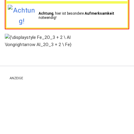
Achtung
, hier ist besondere
Aufmerksamkeit
notwendig!
{\displaystyle
Fe_2O_3 + 2 \
Al
\longrightarrow
Al_2O_3 + 2 \
Fe}
ANZEIGE