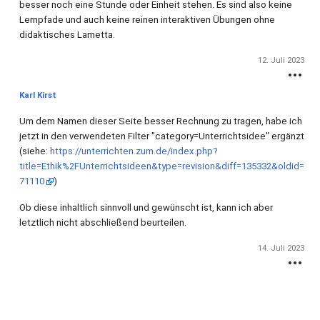
besser noch eine Stunde oder Einheit stehen. Es sind also keine
Lernpfade und auch keine reinen interaktiven Übungen ohne
didaktisches Lametta.
12. Juli 2023
Karl Kirst
Um dem Namen dieser Seite besser Rechnung zu tragen, habe ich
jetzt in den verwendeten Filter "category=Unterrichtsidee" ergänzt
(siehe:
https://unterrichten.zum.de/index.php?
title=Ethik%2FUnterrichtsideen&type=revision&diff=135332&oldid=
71110
)
Ob diese inhaltlich sinnvoll und gewünscht ist, kann ich aber
letztlich nicht abschließend beurteilen.
14. Juli 2023