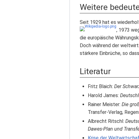
Weitere bedeute
Seit 1929 hat es wiederho
, 1973 we
die europäische Währungskr
Doch während der weltwirts
stärkere Einbrüche, so das
Literatur
Fritz Blaich:
Der Schwarz
Harold James:
Deutschl
Rainer Meister:
Die gro
Transfer-Verlag, Rege
Albrecht Ritschl:
Deuts
Dawes-Plan und Transfe
Krise der Weltwirtscha