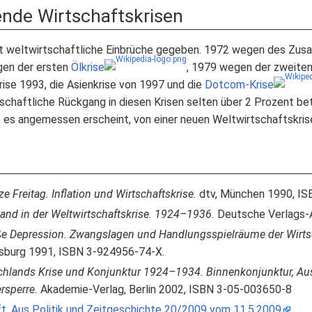
nde Wirtschaftskrisen
lt weltwirtschaftliche Einbrüche gegeben. 1972 wegen des Z
gen der ersten
Ölkrise
, 1979 wegen der zweiten
ise 1993, die Asienkrise von 1997 und die
Dotcom-Krise
chaftliche Rückgang in diesen Krisen selten über 2 Prozent betr
s es angemessen erscheint, von einer neuen Weltwirtschaftskris
e Freitag. Inflation und Wirtschaftskrise.
dtv, München 1990, IS
and in der Weltwirtschaftskrise. 1924–1936.
Deutsche Verlags-A
ße Depression. Zwangslagen und Handlungsspielräume der Wirtsc
nsburg 1991, ISBN 3-924956-74-X.
chlands Krise und Konjunktur 1924–1934. Binnenkonjunktur, A
rsperre.
Akademie-Verlag, Berlin 2002, ISBN 3-05-003650-8
ft, Aus Politik und Zeitgeschichte 20/2009 vom 11.5.2009