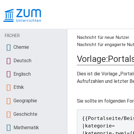
FÄCHER
Nachricht für neue Nutzer.
Nachricht für engagierte Nut
Chemie
Vorlage
:
Portals
Deutsch
Dies ist die Vorlage „Portal
Englisch
Aufrufzahlen und letzter B
Ethik
Geographie
Sie sollte im folgenden Fo
Geschichte
{{Portalseite/Bei
|kategorie=

Mathematik
|kategorie-zwei=[O