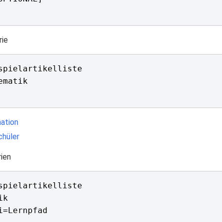
rie
spielartikelliste

mation
chüler
rien
spielartikelliste
