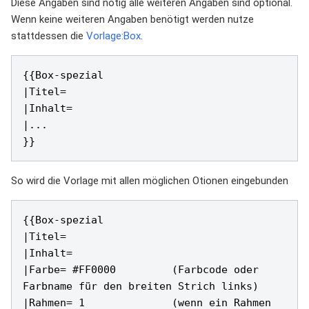
Diese Angaben sind nötig alle weiteren Angaben sind optional.
Wenn keine weiteren Angaben benötigt werden nutze
stattdessen die
Vorlage:Box
.
{{Box-spezial

|Titel= 

|Inhalt= 

|...

So wird die Vorlage mit allen möglichen Otionen eingebunden
{{Box-spezial

|Titel= 

|Inhalt= 

|Farbe= #FF0000         (Farbcode oder 
Farbname für den breiten Strich links)

|Rahmen= 1              (wenn ein Rahmen 