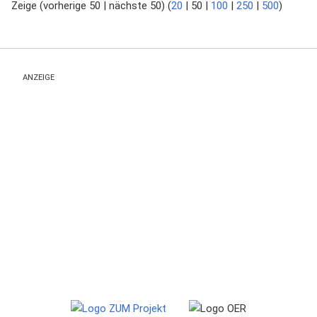
Zeige (
vorherige 50
|
nächste 50
) (
20
|
50
|
100
|
250
|
500
)
ANZEIGE