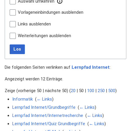
Auswahl umkehren
Vorlageneinbindungen ausblenden
Links ausblenden
Weiterleitungen ausblenden
Los
Die folgenden Seiten verlinken auf
Lernpfad Internet
:
Angezeigt werden 12 Einträge.
Zeige (
vorherige 50
|
nächste 50
) (
20
|
50
|
100
|
250
|
500
)
Informatik
‎
(
← Links
)
Lernpfad Internet/Grundbegriffe
‎
(
← Links
)
Lernpfad Internet/Internetrecherche
‎
(
← Links
)
Lernpfad Internet/Quiz Grundbegriffe
‎
(
← Links
)