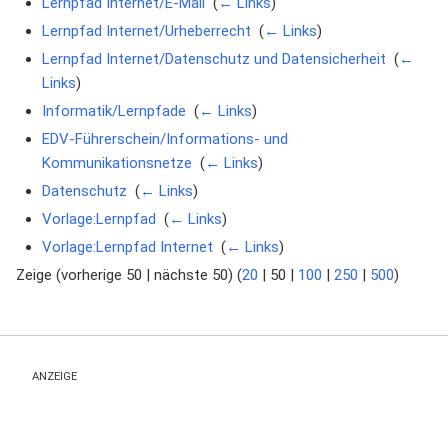
Lernpfad Internet/E-Mail
‎
(
← Links
)
Lernpfad Internet/Urheberrecht
‎
(
← Links
)
Lernpfad Internet/Datenschutz und Datensicherheit
‎
(
←
Links
)
Informatik/Lernpfade
‎
(
← Links
)
EDV-Führerschein/Informations- und
Kommunikationsnetze
‎
(
← Links
)
Datenschutz
‎
(
← Links
)
Vorlage:Lernpfad
‎
(
← Links
)
Vorlage:Lernpfad Internet
‎
(
← Links
)
Zeige (
vorherige 50
|
nächste 50
) (
20
|
50
|
100
|
250
|
500
)
ANZEIGE