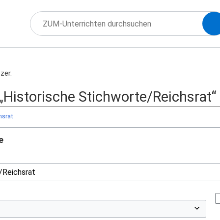
zer.
 „Historische Stichworte/Reichsrat“
hsrat
e