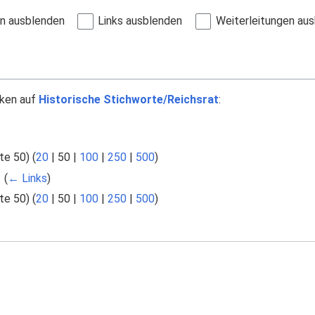
en ausblenden
Links ausblenden
Weiterleitungen au
nken auf
Historische Stichworte/Reichsrat
:
te 50
) (
20
|
50
|
100
|
250
|
500
)
‎
(
← Links
)
te 50
) (
20
|
50
|
100
|
250
|
500
)