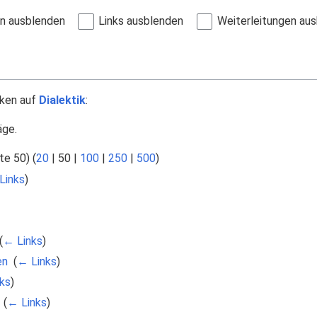
en ausblenden
Links ausblenden
Weiterleitungen au
nken auf
Dialektik
:
äge.
te 50
) (
20
|
50
|
100
|
250
|
500
)
Links
)
(
← Links
)
en
‎
(
← Links
)
ks
)
‎
(
← Links
)