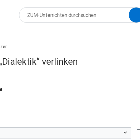
zer.
„Dialektik“ verlinken
e