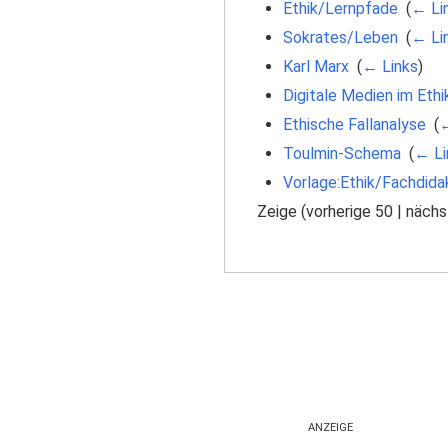
Ethik/Lernpfade
‎
(
← Li
Sokrates/Leben
‎
(
← Li
Karl Marx
‎
(
← Links
)
Digitale Medien im Ethi
Ethische Fallanalyse
‎
(
←
Toulmin-Schema
‎
(
← Li
Vorlage:Ethik/Fachdida
Zeige (
vorherige 50
|
nächs
ANZEIGE