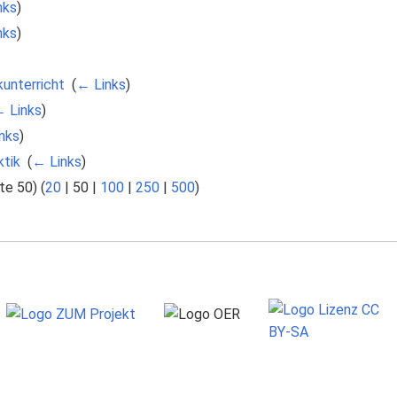
nks
)
nks
)
kunterricht
‎
(
← Links
)
 Links
)
nks
)
ktik
‎
(
← Links
)
te 50
) (
20
|
50
|
100
|
250
|
500
)