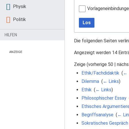
Physik
Vorlageneinbindung
Politik
Los
HILFEN
Die folgenden Seiten verli
Angezeigt werden 14 Eintr
ANZEIGE
Zeige (
vorherige 50
|
nächs
Ethik/Fachdidaktik
‎
(
← 
Dilemma
‎
(
← Links
)
Ethik
‎
(
← Links
)
Philosophischer Essay
‎
Ethisches Argumentier
Begriffsanalyse
‎
(
← Lin
Sokratisches Gespräch