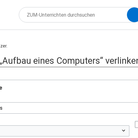
zer.
f „Aufbau eines Computers“ verlinke
e