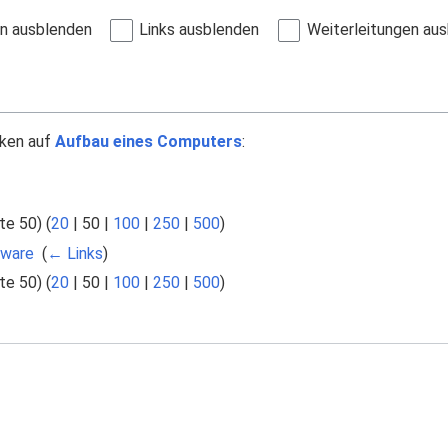
en ausblenden
Links ausblenden
Weiterleitungen au
nken auf
Aufbau eines Computers
:
te 50
) (
20
|
50
|
100
|
250
|
500
)
dware
‎
(
← Links
)
te 50
) (
20
|
50
|
100
|
250
|
500
)