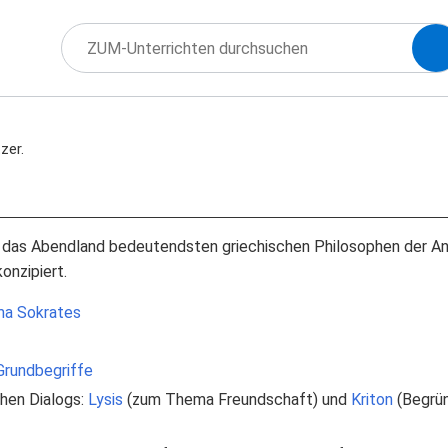
zer.
r das Abendland bedeutendsten griechischen Philosophen der Ant
onzipiert.
ma Sokrates
Grundbegriffe
chen Dialogs:
Lysis
(zum Thema Freundschaft) und
Kriton
(Begrün