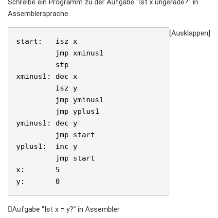
Schreibe ein Programm zu der Aufgabe "Ist x ungerade?" in
Assemblersprache.
start:   isz x

         jmp xminus1

         stp

xminus1: dec x

         isz y

         jmp yminus1

         jmp yplus1

yminus1: dec y

         jmp start

yplus1:  inc y        

         jmp start

x:       5

Aufgabe "Ist x = y?" in Assembler