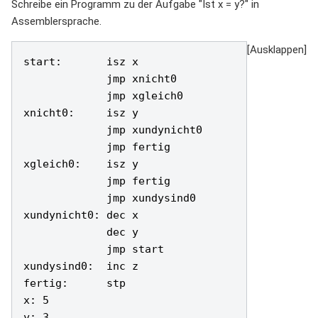
Schreibe ein Programm zu der Aufgabe "Ist x = y?" in
Assemblersprache.
start:       isz x

             jmp xnicht0

             jmp xgleich0  

xnicht0:     isz y

             jmp xundynicht0

             jmp fertig

xgleich0:    isz y

             jmp fertig

             jmp xundysind0

xundynicht0: dec x

             dec y  

             jmp start

xundysind0:  inc z

fertig:      stp

x: 5

y: 3
