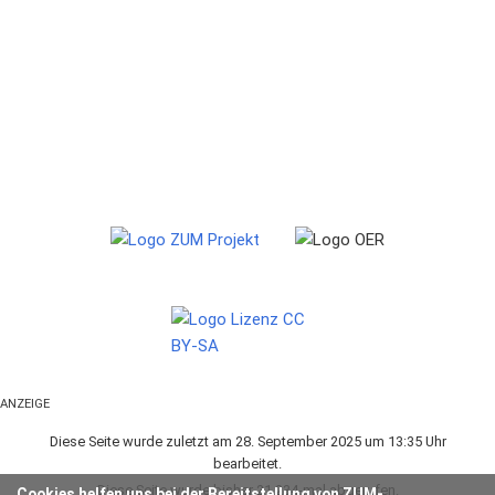
ANZEIGE
Diese Seite wurde zuletzt am 28. September 2025 um 13:35 Uhr
bearbeitet.
Diese Seite wurde bisher 21.234-mal abgerufen.
Cookies helfen uns bei der Bereitstellung von ZUM-