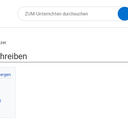
zer.
hreiben
t