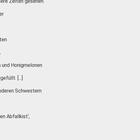
ere Zeiten gesehen.
er
ten
,
n und Honigmelonen
füllt. [...]
 anderen Schwestern
en Abfallkist‘,