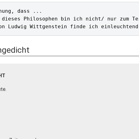
nung, dass ...

 dieses Philosophen bin ich nicht/ nur zum Te
engedicht
HT
üte.