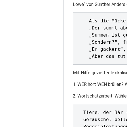
Löwe“ von Günther Anders 
    Als die Mücke zum ersten Mal den Löwen brüllen hörte, da sprach sie zur Henne: 

    „Der summt aber komisch.“

    „Summen ist gut“, fand die Henne. 

    „Sondern?“, fragte die Mücke. 

    „Er gackert“, antwortete die Henne.

Mit Hilfe gezielter lexika
1. WER hört WEN brüllen? 
2. Wortschatzarbeit: Wähl
  Tiere: der Bär (-en, -en), der Hahn (-s, ”-e), das Pferd (-es, -e), das Schaf (-es, -e) ...

  Geräusche: bellen, knurren, miauen, blöken, wiehern ...
