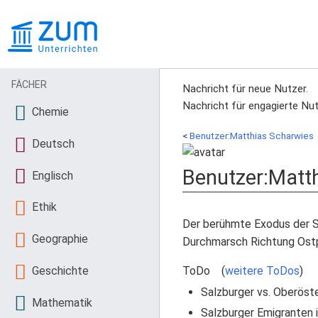
FÄCHER
Nachricht für neue Nutzer.
Nachricht für engagierte Nut
Chemie
<
Benutzer:Matthias Scharwies
Deutsch
Benutzer
:
Matth
Englisch
Ethik
Der berühmte Exodus der Sa
Geographie
Durchmarsch Richtung Ostp
Geschichte
ToDo (
weitere ToDos
)
Salzburger vs. Oberöste
Mathematik
Salzburger Emigranten 