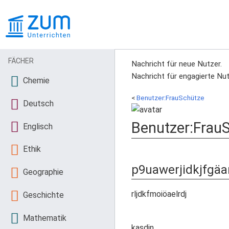
FÄCHER
Nachricht für neue Nutzer.
Nachricht für engagierte Nut
Chemie
<
Benutzer:FrauSchütze
Deutsch
Benutzer
:
Frau
Englisch
Ethik
p9uawerjidkjfgäa
Geographie
rljdkfmoiöaelrdj
Geschichte
Mathematik
kasdjn