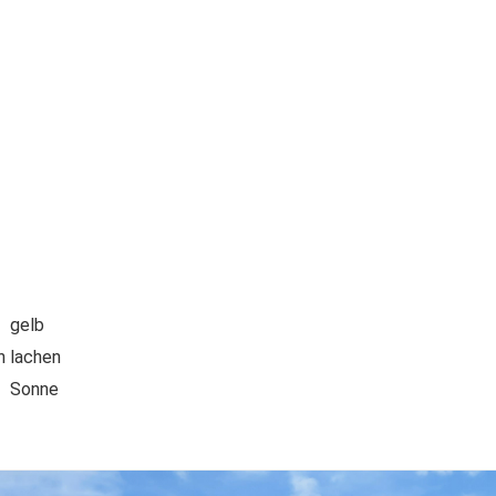
gelb
n
lachen
Sonne