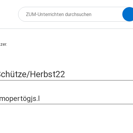
zer.
Schütze/Herbst22
mopertögjs.l