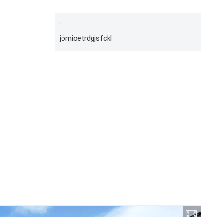
jömioetrdgjsfckl