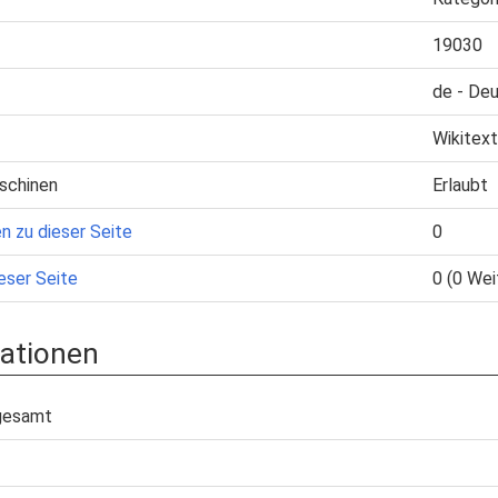
19030
de - De
Wikitext
schinen
Erlaubt
n zu dieser Seite
0
eser Seite
0 (0 Wei
ationen
sgesamt