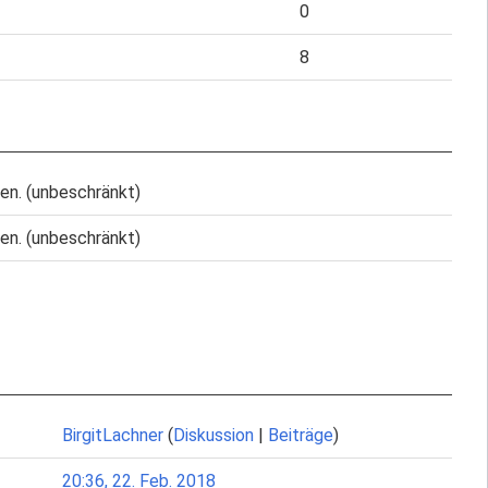
0
8
en. (unbeschränkt)
en. (unbeschränkt)
BirgitLachner
(
Diskussion
|
Beiträge
)
20:36, 22. Feb. 2018