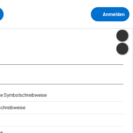
Anmelden
ie:Symbolschreibweise
chreibweise
ie