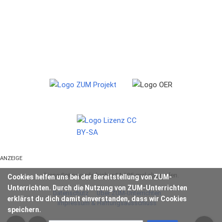
ANZEIGE
Diese Seite wurde bisher 11.285-mal abgerufen.
Cookies helfen uns bei der Bereitstellung von ZUM-
Unterrichten. Durch die Nutzung von ZUM-Unterrichten
Datenschutz
Über ZUM-Unterrichten
erklärst du dich damit einverstanden, dass wir Cookies
Impressum & Haftungsausschluss
speichern.