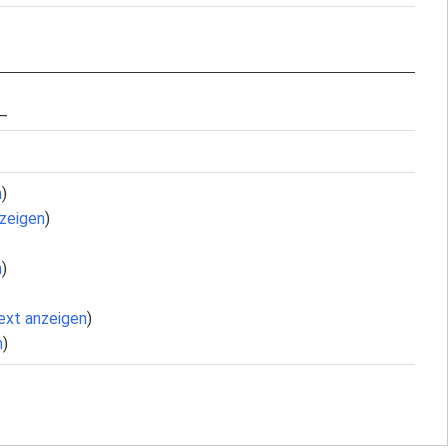
_
n
)
nzeigen
)
n
)
ext anzeigen
)
n
)