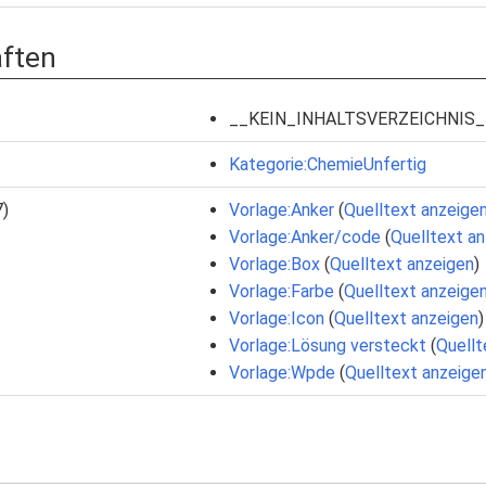
aften
__KEIN_INHALTSVERZEICHNIS_
Kategorie:ChemieUnfertig
7)
Vorlage:Anker
(
Quelltext anzeige
Vorlage:Anker/code
(
Quelltext a
Vorlage:Box
(
Quelltext anzeigen
)
Vorlage:Farbe
(
Quelltext anzeige
Vorlage:Icon
(
Quelltext anzeigen
)
Vorlage:Lösung versteckt
(
Quellt
Vorlage:Wpde
(
Quelltext anzeige