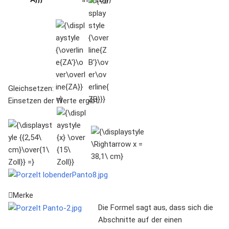
{\displaystyle
{\displaystyle
{\overline{ZA'}\over\overline{ZA}}
{\overline{ZB'}\over\overline{ZB}}}
=}
Gleichsetzen:
Einsetzen der Werte ergibt:
{\displaystyle
{\displaystyle
{\displaystyle
{{2,54\
{x} \over {15\
\Rightarrow
cm}\over{1\
Zoll}}
x = 38,1\ cm}
Zoll}} =}
Merke
Die Formel sagt aus, dass sich die
Abschnitte auf der einen