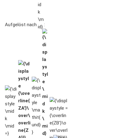
Aufgelöst nach
:
{\displaystyle
{\displaystyle
{\displaystyle
{\displaystyle
{\displaystyle =
\mid k \mid
{\overline{ZA'}\over\overline{ZA}}}
\mathit{und}}
\mid k \mid}
{\overline{ZB'}\over\overline{ZB}}}
=}