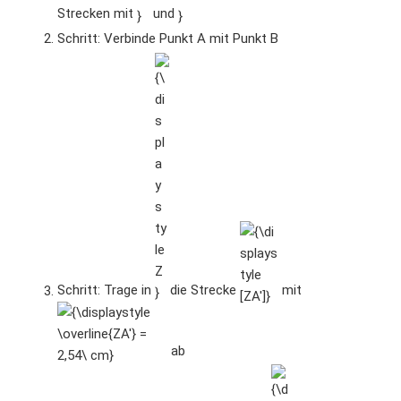
Strecken mit
und
Schritt: Verbinde Punkt A mit Punkt B
{\displaystyle
{\displaystyle
{\displaystyle
Z}
[ZA']}
\overline{ZA'}
= 2,54\ cm}
Schritt: Trage in
die Strecke
mit
ab
{\displaystyle
{\displaystyle
A'}
[AB]}