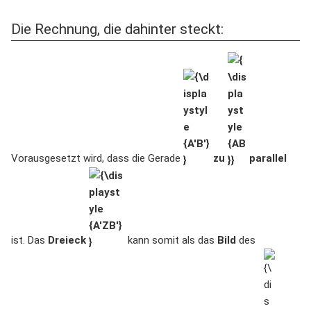
Die Rechnung, die dahinter steckt:
{\displaystyle
{\displaystyle
{A'B'}}
{AB}}
Vorausgesetzt wird, dass die Gerade
zu
parallel
{\displaystyle
{A'ZB'}}
ist. Das
Dreieck
kann somit als das
Bild
des
{\displaystyle
{\displays
AZB}
Z}