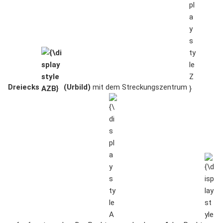
Dreiecks
(Urbild)
mit dem Streckungszentrum
{\displaystyle
{\dis
A}
A'}