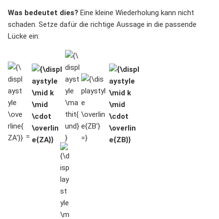
Was bedeutet dies?
Eine kleine Wiederholung kann nicht
schaden. Setze dafür die richtige Aussage in die passende
Lücke ein:
{\displaystyle
{\displaystyle
{\displaystyle
{\displaystyle
{\displaystyle
\overline{ZA'}}
\mid k \mid
\mathit{und}}
\overline{ZB'}
\mid k \mid
\cdot
=}
\cdot
\overline{ZA}}
\overline{ZB}}
=
{\displaystyle
\mid k \mid}