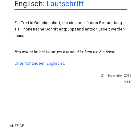
Englisch:
Lautschrift
Ein Text in Geheimschrift, die sich bei näherer Betrachtung
als Phonetische Schrift entpuppt und entschlüsselt werden
muss.
ðeə wəʊnt biː ˈɛni ˈhəʊmˌwɜːk təˈdeɪ ɪf juː kæn riːd ðɪs tɛkst!
Unterrichtsideen Englisch
21. November 2018
ANZEIGE