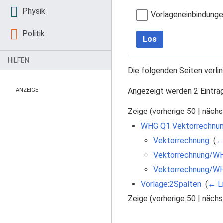
Physik
Vorlageneinbindung
Politik
Los
HILFEN
Die folgenden Seiten verli
Angezeigt werden 2 Einträ
ANZEIGE
Zeige (
vorherige 50
|
nächs
WHG Q1 Vektorrechnun
Vektorrechnung
‎
(
←
Vektorrechnung/WH
Vektorrechnung/WH
Vorlage:2Spalten
‎
(
← L
Zeige (
vorherige 50
|
nächs