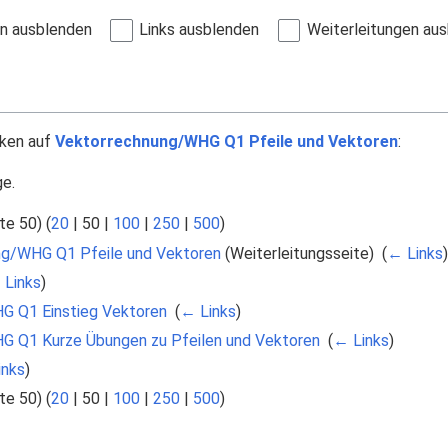
en ausblenden
Links ausblenden
Weiterleitungen au
nken auf
Vektorrechnung/WHG Q1 Pfeile und Vektoren
:
ge.
te 50
) (
20
|
50
|
100
|
250
|
500
)
g/WHG Q1 Pfeile und Vektoren
(Weiterleitungsseite) ‎
(
← Links
)
 Links
)
G Q1 Einstieg Vektoren
‎
(
← Links
)
G Q1 Kurze Übungen zu Pfeilen und Vektoren
‎
(
← Links
)
inks
)
te 50
) (
20
|
50
|
100
|
250
|
500
)