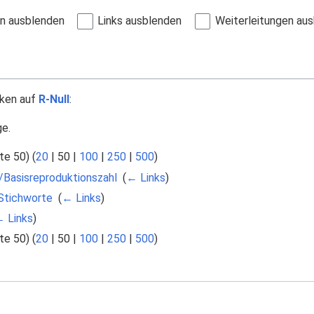
en ausblenden
Links ausblenden
Weiterleitungen au
nken auf
R-Null
:
ge.
te 50
) (
20
|
50
|
100
|
250
|
500
)
/Basisreproduktionszahl
‎
(
← Links
)
 Stichworte
‎
(
← Links
)
 Links
)
te 50
) (
20
|
50
|
100
|
250
|
500
)