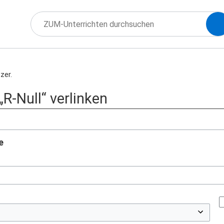
zer.
 „R-Null“ verlinken
e