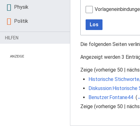
Physik
Vorlageneinbindung
Politik
Los
HILFEN
Die folgenden Seiten verli
Angezeigt werden 3 Einträ
ANZEIGE
Zeige (
vorherige 50
|
nächs
Historische Stichworte
Diskussion:Historische
Benutzer:Fontane44
‎
(
←
Zeige (
vorherige 50
|
nächs