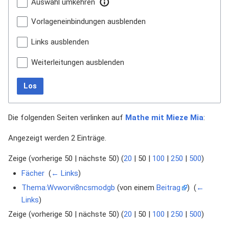
Auswahl umkehren
Vorlageneinbindungen ausblenden
Links ausblenden
Weiterleitungen ausblenden
Los
Die folgenden Seiten verlinken auf
Mathe mit Mieze Mia
:
Angezeigt werden 2 Einträge.
Zeige (
vorherige 50
|
nächste 50
) (
20
|
50
|
100
|
250
|
500
)
Fächer
‎
(
← Links
)
Thema:Wvworvi8ncsmodgb
(von einem
Beitrag
) ‎
(
←
Links
)
Zeige (
vorherige 50
|
nächste 50
) (
20
|
50
|
100
|
250
|
500
)