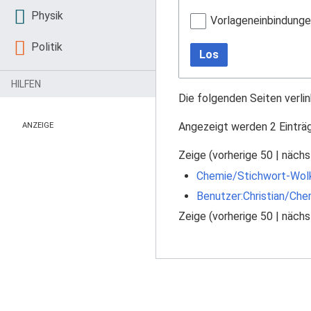
Physik
Vorlageneinbindung
Politik
Los
HILFEN
Die folgenden Seiten verli
Angezeigt werden 2 Einträ
ANZEIGE
Zeige (
vorherige 50
|
nächs
Chemie/Stichwort-Wol
Benutzer:Christian/Che
Zeige (
vorherige 50
|
nächs