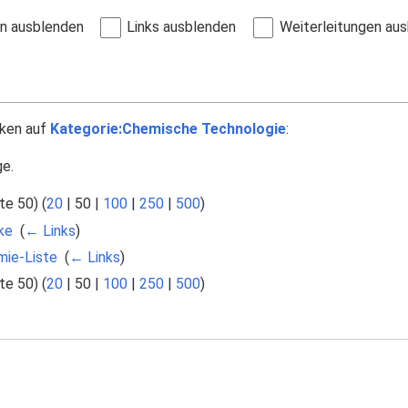
en ausblenden
Links ausblenden
Weiterleitungen au
nken auf
Kategorie:Chemische Technologie
:
ge.
te 50
) (
20
|
50
|
100
|
250
|
500
)
ke
‎
(
← Links
)
mie-Liste
‎
(
← Links
)
te 50
) (
20
|
50
|
100
|
250
|
500
)