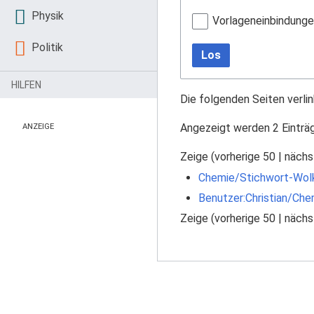
Physik
Vorlageneinbindung
Politik
Los
HILFEN
Die folgenden Seiten verli
Angezeigt werden 2 Einträ
ANZEIGE
Zeige (
vorherige 50
|
nächs
Chemie/Stichwort-Wol
Benutzer:Christian/Che
Zeige (
vorherige 50
|
nächs