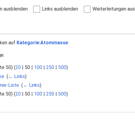
en ausblenden
Links ausblenden
Weiterleitungen au
nken auf
Kategorie:Atommasse
:
ge.
te 50
) (
20
|
50
|
100
|
250
|
500
)
ke
‎
(
← Links
)
mie-Liste
‎
(
← Links
)
te 50
) (
20
|
50
|
100
|
250
|
500
)