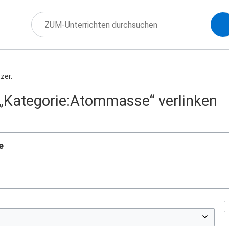
zer.
f „Kategorie:Atommasse“ verlinken
e