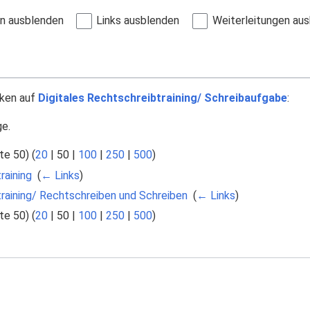
en ausblenden
Links ausblenden
Weiterleitungen au
nken auf
Digitales Rechtschreibtraining/ Schreibaufgabe
:
ge.
te 50
) (
20
|
50
|
100
|
250
|
500
)
raining
‎
(
← Links
)
training/ Rechtschreiben und Schreiben
‎
(
← Links
)
te 50
) (
20
|
50
|
100
|
250
|
500
)