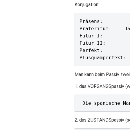
Konjugation:
Präsens: 		Der Koffer wird noch (von wem auch immer) gesucht. 

Präteritum: 	Der Koffer wurde gefunden.

Futur I: 		Der Koffer wird gefunden werden.

Futur II: 		Der Koffer wird gefunden worden sein.

Perfekt: 		Der Koffer ist gefunden worden.

Man kann beim Passiv zwei
1. das VORGANGSpassiv (wer
2. das ZUSTANDSpassiv (sein