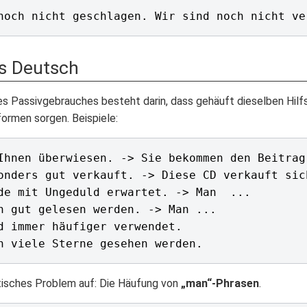
es Deutsch
des Passivgebrauches besteht darin, dass gehäuft dieselben Hil
formen sorgen. Beispiele:
Ihnen überwiesen. -> Sie bekommen den Beitrag 
onders gut verkauft. -> Diese CD verkauft sic
de mit Ungeduld erwartet. -> Man  ... 

n gut gelesen werden. -> Man ...

d immer häufiger verwendet.

istisches Problem auf: Die Häufung von
„man“-Phrasen
.