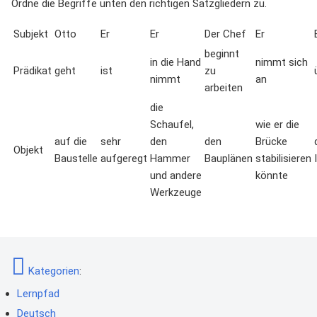
Ordne die Begriffe unten den richtigen Satzgliedern zu.
Subjekt
Otto
Er
Er
Der Chef
Er
beginnt
in die Hand
nimmt sich
Prädikat
geht
ist
zu
nimmt
an
arbeiten
die
Schaufel,
wie er die
auf die
sehr
den
den
Brücke
Objekt
Baustelle
aufgeregt
Hammer
Bauplänen
stabilisieren
und andere
könnte
Werkzeuge
Kategorien
:
Lernpfad
Deutsch