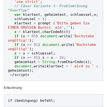
'use strict'
;
// Cäsar Variante 3: Problemlösung 
"Overflow"
var
klartext
,
geheimtext
,
schluessel
,
x
;
schluessel
=
3
;
klartext
=
prompt
(
'Bitte geben Sie 
EINEN GROSSEN Buchst. ein'
,
''
);
x
=
klartext
.
charCodeAt
(
0
)
if
(
x
<
65
)
document
.
write
(
'Buchstabe 
ungültig!'
);
if
(
x
>=
91
)
document
.
write
(
'Buchstabe 
ungültig!'
);
x
=
x
+
schluessel
;
if
(
x
>=
91
)
x
=
x
-
26
;
geheimtext
=
String
.
fromCharCode
(
x
);
document
.
write
(
klartext
+
' wird zu '
+
geheimtext
);
<
/script>
Erläuterung: