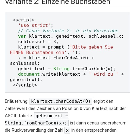
Variante 2: Einzelne Buchstaben
<
script
>
'use strict'
;
// Cäsar Variante 2: Je ein Buchstabe
var
klartext
,
geheimtext
,
schluessel
,
x
;
schluessel
=
3
;
klartext
=
prompt
(
'Bitte geben Sie 
EINEN Buchstaben ein'
,
''
);
x
=
klartext
.
charCodeAt
(
0
)
+
schluessel
;
geheimtext
=
String
.
fromCharCode
(
x
);
document
.
write
(
klartext
+
' wird zu '
+
geheimtext
);
<
/script>
Erläuterung:
klartext.charCodeAt(0)
ergibt den
Zahlenwert des Zeichens an Position 0 von Klartext nach der
ASCII-Tabelle.
geheimtext =
String.fromCharCode(x);
ist dann genau andersherum
die Rückverwandlung der Zahl
x
in den entsprechenden