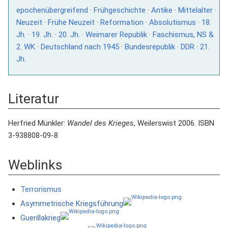
epochenübergreifend
·
Frühgeschichte
·
Antike
·
Mittelalter
·
Neuzeit
·
Frühe Neuzeit
·
Reformation
·
Absolutismus
·
18.
Jh.
·
19. Jh.
·
20. Jh.
·
Weimarer Republik
·
Faschismus, NS &
2. WK
·
Deutschland nach 1945
·
Bundesrepublik
·
DDR
·
21.
Jh.
Literatur
Herfried Münkler:
Wandel des Krieges
, Weilerswist 2006. ISBN
3-938808-09-8
Weblinks
Terrorismus
Asymmetrische Kriegsführung
Guerillakrieg