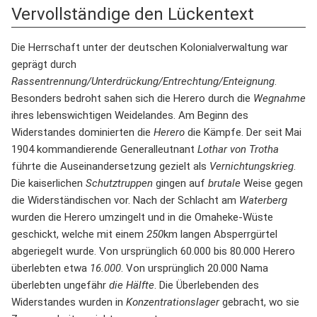
Vervollständige den Lückentext
Die Herrschaft unter der deutschen Kolonialverwaltung war
geprägt durch
Rassentrennung/Unterdrückung/Entrechtung/Enteignung
.
Besonders bedroht sahen sich die Herero durch die
Wegnahme
ihres lebenswichtigen Weidelandes. Am Beginn des
Widerstandes dominierten die
Herero
die Kämpfe. Der seit Mai
1904 kommandierende Generalleutnant
Lothar von Trotha
führte die Auseinandersetzung gezielt als
Vernichtungskrieg
.
Die kaiserlichen
Schutztruppen
gingen auf
brutale
Weise gegen
die Widerständischen vor. Nach der Schlacht am
Waterberg
wurden die Herero umzingelt und in die Omaheke-Wüste
geschickt, welche mit einem
250
km langen Absperrgürtel
abgeriegelt wurde. Von ursprünglich 60.000 bis 80.000 Herero
überlebten etwa
16.000
. Von ursprünglich 20.000 Nama
überlebten ungefähr
die Hälfte
. Die Überlebenden des
Widerstandes wurden in
Konzentrationslager
gebracht, wo sie