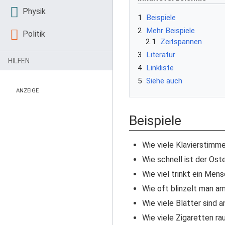
Physik
1
Beispiele
2
Mehr Beispiele
Politik
2.1
Zeitspannen
3
Literatur
HILFEN
4
Linkliste
5
Siehe auch
ANZEIGE
Beispiele
Wie viele Klavierstimmer
Wie schnell ist der Ost
Wie viel trinkt ein Men
Wie oft blinzelt man a
Wie viele Blätter sind 
Wie viele Zigaretten ra