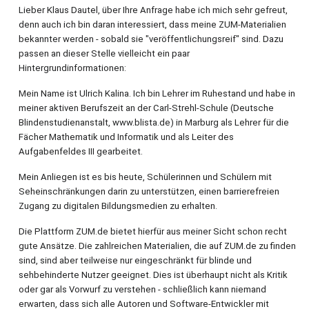
Lieber Klaus Dautel, über Ihre Anfrage habe ich mich sehr gefreut,
denn auch ich bin daran interessiert, dass meine ZUM-Materialien
bekannter werden - sobald sie "veröffentlichungsreif" sind. Dazu
passen an dieser Stelle vielleicht ein paar
Hintergrundinformationen:
Mein Name ist Ulrich Kalina. Ich bin Lehrer im Ruhestand und habe in
meiner aktiven Berufszeit an der Carl-Strehl-Schule (Deutsche
Blindenstudienanstalt, www.blista.de) in Marburg als Lehrer für die
Fächer Mathematik und Informatik und als Leiter des
Aufgabenfeldes III gearbeitet.
Mein Anliegen ist es bis heute, Schülerinnen und Schülern mit
Seheinschränkungen darin zu unterstützen, einen barrierefreien
Zugang zu digitalen Bildungsmedien zu erhalten.
Die Plattform ZUM.de bietet hierfür aus meiner Sicht schon recht
gute Ansätze. Die zahlreichen Materialien, die auf ZUM.de zu finden
sind, sind aber teilweise nur eingeschränkt für blinde und
sehbehinderte Nutzer geeignet. Dies ist überhaupt nicht als Kritik
oder gar als Vorwurf zu verstehen - schließlich kann niemand
erwarten, dass sich alle Autoren und Software-Entwickler mit