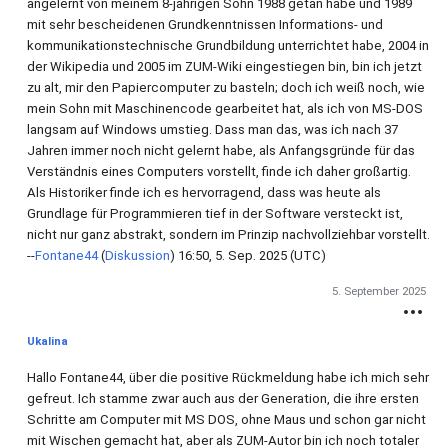
angelernt von meinem 8-jährigen Sohn 1988 getan habe und 1989
mit sehr bescheidenen Grundkenntnissen Informations- und
kommunikationstechnische Grundbildung unterrichtet habe, 2004 in
der Wikipedia und 2005 im ZUM-Wiki eingestiegen bin, bin ich jetzt
zu alt, mir den Papiercomputer zu basteln; doch ich weiß noch, wie
mein Sohn mit Maschinencode gearbeitet hat, als ich von MS-DOS
langsam auf Windows umstieg. Dass man das, was ich nach 37
Jahren immer noch nicht gelernt habe, als Anfangsgründe für das
Verständnis eines Computers vorstellt, finde ich daher großartig.
Als Historiker finde ich es hervorragend, dass was heute als
Grundlage für Programmieren tief in der Software versteckt ist,
nicht nur ganz abstrakt, sondern im Prinzip nachvollziehbar vorstellt.
--
Fontane44
(
Diskussion
) 16:50, 5. Sep. 2025 (UTC)
5. September 2025
Ukalina
Hallo Fontane44, über die positive Rückmeldung habe ich mich sehr
gefreut. Ich stamme zwar auch aus der Generation, die ihre ersten
Schritte am Computer mit MS DOS, ohne Maus und schon gar nicht
mit Wischen gemacht hat, aber als ZUM-Autor bin ich noch totaler