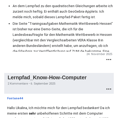
An dem Lernpfad zu den quadratischen Gleichungen arbeite ich
zurzeit noch heftig. Er enthält auch GeoGebra-Applets. Ich
melde mich, sobald dieses Lernpfad-Paket fertig ist.
Die Seite "Traningsaufgaben Mathematik-Wettbewerb Hessen"
ist bisher nur eine Demo-Seite, die ich für die
Landesbeauftragte für den Mathematik-Wettbewerb in Hessen
(vergleichbar mit den Vergleichsarbeiten VERA Klasse 8 in
anderen Bundesländern) erstellt habe, um anzufragen, ob ich
die Erlaubnis zur Veröffentlichung auf ZUM.de bekomme. Eine
24. November 2025
entsprechende Antwort des Hessischen Kultusministeriums
steht aber derzeit noch aus und so lange ruht das Projekt.
So, das ist jetzt doch eine ziemlich lange Anwort geworden. Mich
Lernpfad_Know-How-Computer
würde sehr interessieren, wie Sie im ZUM-Vorstand zu meinen
Ideen und Ausführungen - insbesondere zum Thema Barrierefreiheit
2 Kommentare •
6. September 2025
- stehen und ich würde mich sehr über einen Meinungsaustausch (in
Zukunft von meiner Seite aus auch gerne per "Du") freuen.
Fontane44
Mit besten Grüßen aus Mittelhessen Ulrich Kalina
Hallo Ukalina, Ich möchte mich für den Lernpfad bedanken! Da ich
meine ersten
sehr
unbeholfenen Schritte mit dem Computer