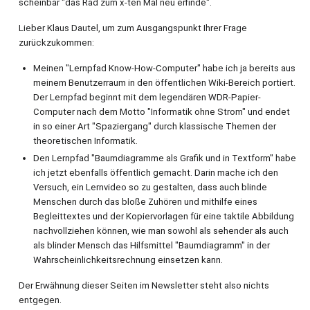
scheinbar "das Rad zum x-ten Mal neu erfinde".
Lieber Klaus Dautel, um zum Ausgangspunkt Ihrer Frage
zurückzukommen:
Meinen "Lernpfad Know-How-Computer" habe ich ja bereits aus
meinem Benutzerraum in den öffentlichen Wiki-Bereich portiert.
Der Lernpfad beginnt mit dem legendären WDR-Papier-
Computer nach dem Motto "Informatik ohne Strom" und endet
in so einer Art "Spaziergang" durch klassische Themen der
theoretischen Informatik.
Den Lernpfad "Baumdiagramme als Grafik und in Textform" habe
ich jetzt ebenfalls öffentlich gemacht. Darin mache ich den
Versuch, ein Lernvideo so zu gestalten, dass auch blinde
Menschen durch das bloße Zuhören und mithilfe eines
Begleittextes und der Kopiervorlagen für eine taktile Abbildung
nachvollziehen können, wie man sowohl als sehender als auch
als blinder Mensch das Hilfsmittel "Baumdiagramm" in der
Wahrscheinlichkeitsrechnung einsetzen kann.
Der Erwähnung dieser Seiten im Newsletter steht also nichts
entgegen.