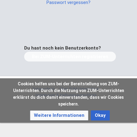
Passwort vergessen?
Du hast noch kein Benutzerkonto?
Bei ZUM-Unterrichten registrieren
Cookies helfen uns bei der Bereitstellung von ZUM-
Datenschutz
Über ZUM-Unterrichten
Unterrichten. Durch die Nutzung von ZUM-Unterrichten
Impressum & Haftungsausschluss
erklärst du dich damit einverstanden, dass wir Cookies
speichern.
Weitere Informationen
Okay