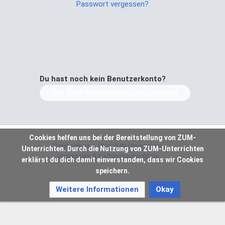
Passwort vergessen?
Du hast noch kein Benutzerkonto?
Bei ZUM-Unterrichten registrieren
Cookies helfen uns bei der Bereitstellung von ZUM-
Datenschutz
Über ZUM-Unterrichten
Unterrichten. Durch die Nutzung von ZUM-Unterrichten
Impressum & Haftungsausschluss
erklärst du dich damit einverstanden, dass wir Cookies
speichern.
Weitere Informationen
Okay