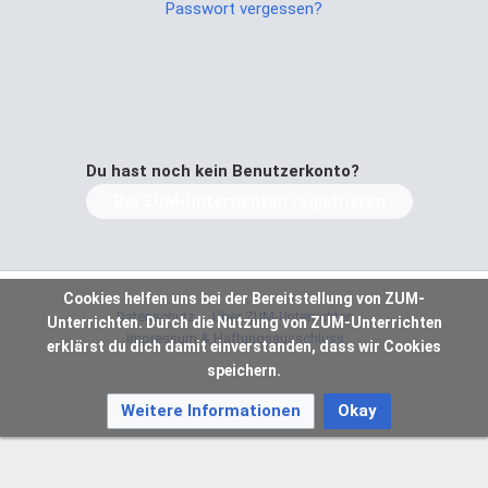
Passwort vergessen?
Du hast noch kein Benutzerkonto?
Bei ZUM-Unterrichten registrieren
Cookies helfen uns bei der Bereitstellung von ZUM-
Datenschutz
Über ZUM-Unterrichten
Unterrichten. Durch die Nutzung von ZUM-Unterrichten
Impressum & Haftungsausschluss
erklärst du dich damit einverstanden, dass wir Cookies
speichern.
Weitere Informationen
Okay