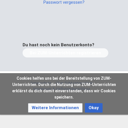
Passwort vergessen?
Du hast noch kein Benutzerkonto?
Bei ZUM-Unterrichten registrieren
Cookies helfen uns bei der Bereitstellung von ZUM-
Datenschutz
Über ZUM-Unterrichten
Unterrichten. Durch die Nutzung von ZUM-Unterrichten
Impressum & Haftungsausschluss
erklärst du dich damit einverstanden, dass wir Cookies
speichern.
Weitere Informationen
Okay