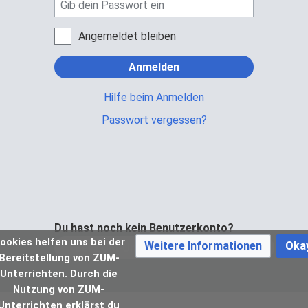
Angemeldet bleiben
Anmelden
Hilfe beim Anmelden
Passwort vergessen?
Du hast noch kein Benutzerkonto?
ookies helfen uns bei der
Weitere Informationen
Oka
Bei ZUM-Unterrichten registrieren
Bereitstellung von ZUM-
Unterrichten. Durch die
Nutzung von ZUM-
Unterrichten erklärst du